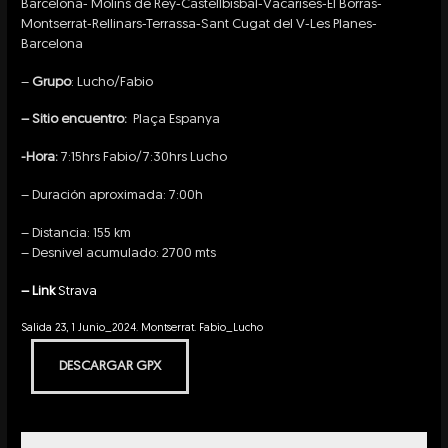
Barcelona- Molins de Rey-Castellbisbal-Vacarises-El Borras-
Montserrat-Rellinars-Terrassa-Sant Cugat del V-Les Planes-
Barcelona
–
Grupo
: Lucho/Fabio
– Sitio encuentro:
Plaça Espanya
-Hora:
7:15hrs Fabio/7:30hrs Lucho
– Duración aproximada: 7:00h
– Distancia: 155 km
– Desnivel acumulado: 2700 mts
– Link
Strava
Salida 23, 1 Junio_2024. Montserrat. Fabio_Lucho
DESCARGAR GPX