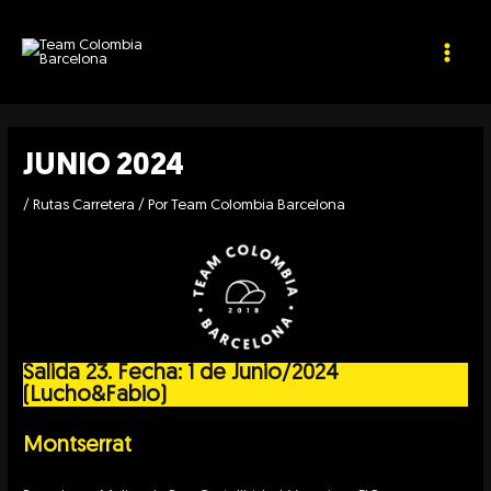
Ir
Navegación
MAIN
al
de
contenido
entradas
MEN
JUNIO 2024
/
Rutas Carretera
/ Por
Team Colombia Barcelona
Salida 23. Fecha: 1 de Junio/2024
(Lucho&Fabio)
Montserrat