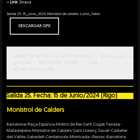
– Link:
Strava
Salida 25. 15_junio_2024. Monistrol de calders. Lucho_Fabio
DESCARGAR GPX
ERROR de WP Strava 403 Forbidden - Puedes ver el e
define( 'WPSTRAVA_DEBUG', true );
al wp-config.php
Salida 25. Fecha: 15 de Junio/2024 (Rigo)
Monistrol de Calders
Barcelona-Plaça Espanya-Molins de Rei-Sant Cugat-Tarrasa-
Matadepera-Monistrol de Calders-Sant Llorenç Savall-Castellar
del Vallès-Sabadell-Cerdanyola-Montcada i Reixac-Barcelona