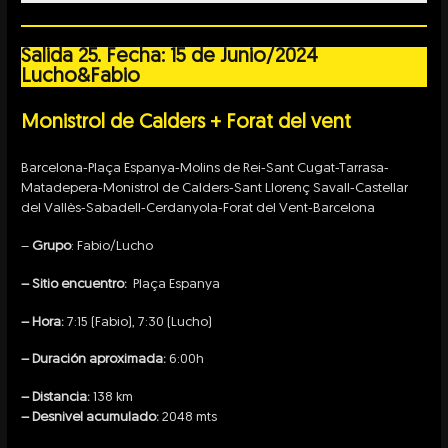
Salida 25. Fecha: 15 de Junio/2024
Lucho&Fabio
Monistrol de Calders + Forat del vent
Barcelona-Plaça Espanya-Molins de Rei-Sant Cugat-Tarrasa-
Matadepera-Monistrol de Calders-Sant Llorenç Savall-Castellar
del Vallès-Sabadell-Cerdanyola-Forat del Vent-Barcelona
–
Grupo
: Fabio/Lucho
– Sitio encuentro:
Plaça Espanya
– Hora:
7:15 (Fabio), 7:30 (Lucho)
– Duración aproximada:
6:00h
– Distancia:
138 km
– Desnivel acumulado:
2048 mts