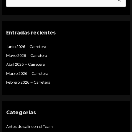
B
u
s
c
Entradas recientes
a
r
Junio 2026 – Carretera
p
Mayo 2026 – Carretera
o
r
Abril 2026 – Carretera
:
Marzo 2026 – Carretera
Febrero 2026 – Carretera
Categorías
Antes de salir con el Team