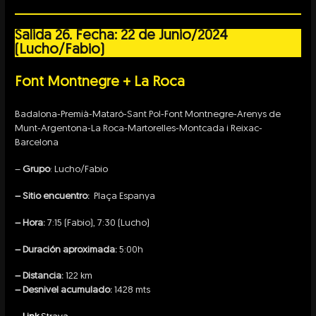
Salida 26. Fecha: 22 de Junio/2024
(Lucho/Fabio)
Font Montnegre + La Roca
Badalona-Premià-Mataró-Sant Pol-Font Montnegre-Arenys de
Munt-Argentona-La Roca-Martorelles-Montcada i Reixac-
Barcelona
–
Grupo
: Lucho/Fabio
– Sitio encuentro:
Plaça Espanya
– Hora:
7:15 (Fabio), 7:30 (Lucho)
– Duración aproximada:
5:00h
– Distancia:
122 km
– Desnivel acumulado:
1428 mts