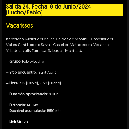
Salida 24. Fecha:
8 de Junio/2024
(Lucho/Fabio
)
Vacarisses
Barcelona-Mollet del Vallès-Caldes de Montbui-Castellar del
Vallès-Sant Llorenç Savall-Castellar-Matadepera-Vacarises-
Villadecavalls-Tarrassa-Sabadell-Montcada
–
Grupo
: Fabio/Lucho
– Sitio encuentro:
Sant Adrià
– Hora:
7:15 (Fabio), 7:30 (Lucho)
– Duración aproximada:
8:00h
– Distancia:
140 km
– Desnivel acumulado:
1850 mts
–
Link
Strava