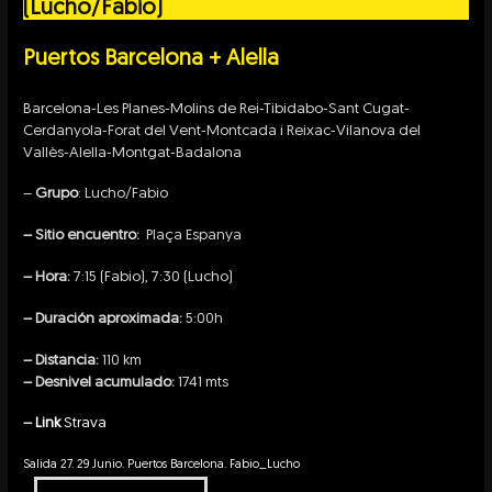
(Lucho/Fabio)
Puertos Barcelona + Alella
Barcelona-Les Planes-Molins de Rei-Tibidabo-Sant Cugat-
Cerdanyola-Forat del Vent-Montcada i Reixac-Vilanova del
Vallès-Alella-Montgat-Badalona
–
Grupo
: Lucho/Fabio
– Sitio encuentro:
Plaça Espanya
– Hora:
7:15 (Fabio), 7:30 (Lucho)
– Duración aproximada:
5:00h
– Distancia:
110 km
– Desnivel acumulado:
1741 mts
–
Link
Strava
Salida 27. 29 Junio. Puertos Barcelona. Fabio_Lucho