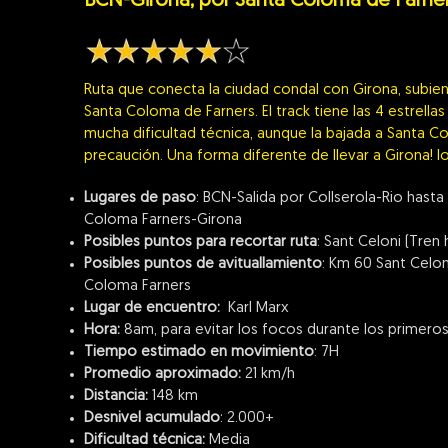
BCN-Girona, por Santa Coloma de Farne
Ruta que conecta la ciudad condal con Girona, subie
Santa Coloma de Farners. El track tiene las 4 estrellas
mucha dificultad técnica, aunque la bajada a Santa C
precaución. Una forma diferente de llevar a Girona! lo
Lugares de paso
: BCN-Salida por Collserola-Rio hast
Coloma Farners-Girona
Posibles puntos para recortar ruta
: Sant Celoni (Tren
Posibles puntos de avituallamiento
: Km 60 Sant Celon
Coloma Farners
Lugar de encuentro:
Karl Marx
Hora:
8am, para evitar los focos durante los primero
Tiempo estimado en movimiento
: 7H
Promedio aproximado:
21 km/h
Distancia:
148 km
Desnivel acumulado
: 2.000+
Dificultad técnica:
Media