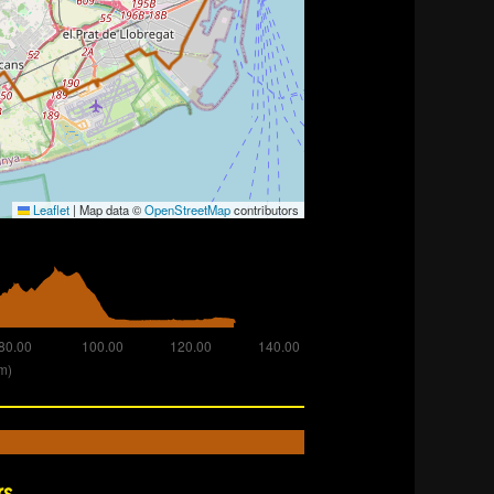
Leaflet
|
Map data ©
OpenStreetMap
contributors