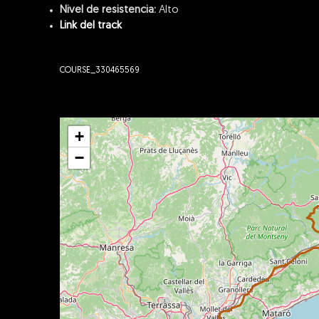
Nivel de resistencia:
Alto
Link del track
COURSE_330465569
+
−