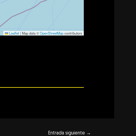
Leaflet
|
Map data ©
OpenStreetMap
contributors
Entrada siguiente
→