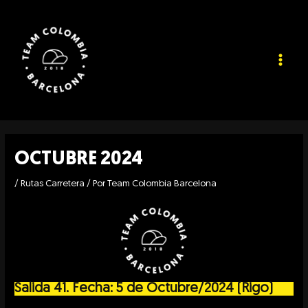
Ir
Navegación
MAIN
al
de
contenido
entradas
MEN
OCTUBRE 2024
/
Rutas Carretera
/ Por
Team Colombia Barcelona
Salida 41. Fecha: 5 de Octubre/2024 (Rigo)