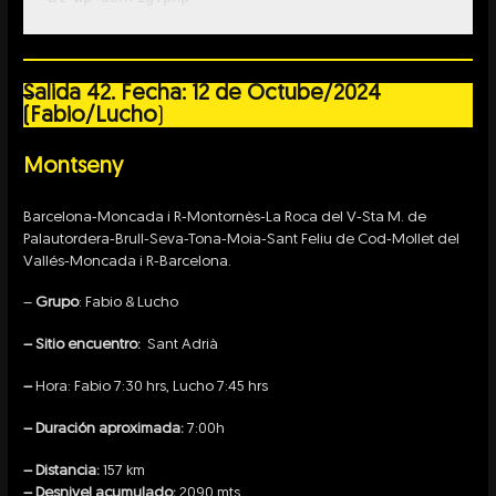
S
alida 42. Fecha:
12 de Octube/2024
(Fabio/Lucho
)
Montseny
Barcelona-Moncada i R-Montornès-La Roca del V-Sta M. de
Palautordera-Brull-Seva-Tona-Moia-Sant Feliu de Cod-Mollet del
Vallés-Moncada i R-Barcelona.
–
Grupo
: Fabio & Lucho
– Sitio encuentro:
Sant Adrià
–
Hora: Fabio 7:30 hrs, Lucho 7:45 hrs
– Duración aproximada:
7:00h
– Distancia:
157 km
– Desnivel acumulado:
2090 mts