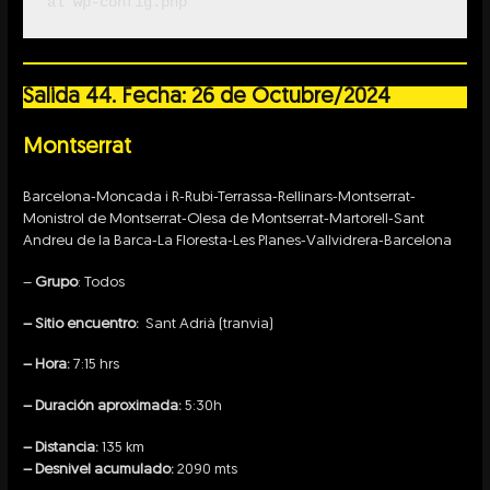
al wp-config.php
Salida 44. Fecha: 26 de Octubre/2024
Montserrat
Barcelona-Moncada i R-Rubi-Terrassa-Rellinars-Montserrat-
Monistrol de Montserrat-Olesa de Montserrat-Martorell-Sant
Andreu de la Barca-La Floresta-Les Planes-Vallvidrera-Barcelona
–
Grupo
: Todos
– Sitio encuentro:
Sant Adrià (tranvia)
– Hora:
7:15 hrs
– Duración aproximada:
5:30h
– Distancia:
135 km
– Desnivel acumulado:
2090 mts