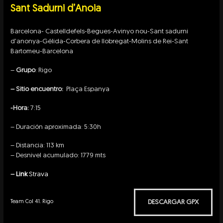
Sant Sadurni d’Anoia
Barcelona- Castelldefels-Begues-Avinyo nou-Sant sadurni
d’anonya-Gélida-Corbera de llobregat-Molins de Rei-Sant
Bartomeu-Barcelona
–
Grupo
: Rigo
– Sitio encuentro:
Plaça Espanya
-Hora:
7:15
– Duración aproximada: 5:30h
– Distancia: 113 km
– Desnivel acumulado: 1779 mts
–
Link
Strava
DESCARGAR GPX
Team Col 41. Rigo