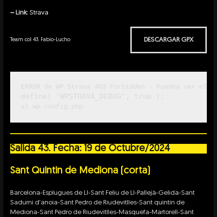
–
Link:
Strava
DESCARGAR GPX
Team col 43. Fabio-Lucho
ERROR de WP Strava 403 Forbidden - Puedes ver el e
define( 'WPSTRAVA_DEBUG', true );
al wp-config.php
Salida 43. Fecha: 19 de Octubre/2024
Sant Quintin de Mediona (corta)
Barcelona-Esplugues de Ll-Sant Feliu de Ll-Pallejà-Gelida-Sant
Sadurni d’anoia-Sant Pedro de Riudevitlles-Sant quintin de
Mediona-Sant Pedro de Riudevitlles-Masquefa-Martorell-Sant